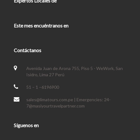
Expertos Locales de
Este mes encuéntranos en
Contáctanos
Avenida Juan de Arona 755, Piso 5 - WeWork, San
Isidro, Lima 27 Perú
51 – 1 –6196900
sales@limatours.com.pe | Emergencies: 24-
7@masiyourtravelpartner.com
Síguenos en