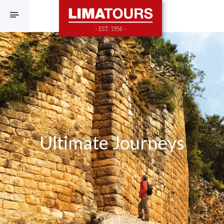
F
Ultimate Journeys