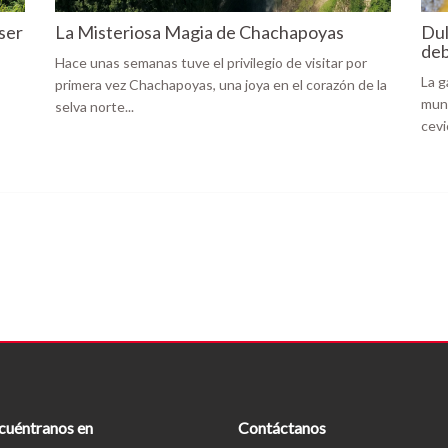
ser
La Misteriosa Magia de Chachapoyas
Dul
deb
Hace unas semanas tuve el privilegio de visitar por
La g
primera vez Chachapoyas, una joya en el corazón de la
mund
selva norte...
cevi
cuéntranos en
Contáctanos