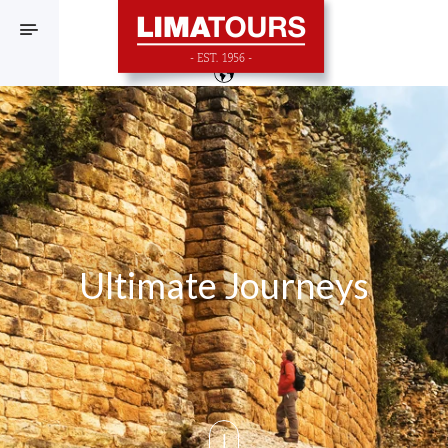
F
Ultimate Journeys