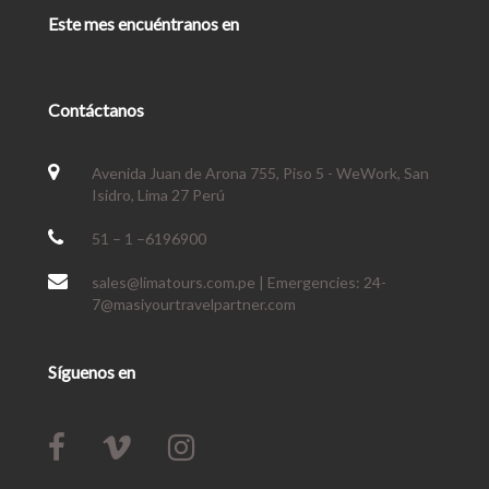
Este mes encuéntranos en
Contáctanos
Avenida Juan de Arona 755, Piso 5 - WeWork, San
Isidro, Lima 27 Perú
51 – 1 –6196900
sales@limatours.com.pe | Emergencies: 24-
7@masiyourtravelpartner.com
Síguenos en