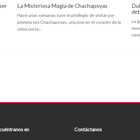
ser
La Misteriosa Magia de Chachapoyas
Dul
deb
Hace unas semanas tuve el privilegio de visitar por
La g
primera vez Chachapoyas, una joya en el corazón de la
mund
selva norte...
cevi
cuéntranos en
Contáctanos