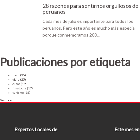
28 razones para sentirnos orgullosos de 
peruanos
Cada mes de julio es importante para todos los
peruanos. Pero este año es mucho más especial
porque conmemoramos 200...
Publicaciones por etiqueta
peru
(35)
viaje
(25)
cusco
(19)
limatours
(17)
turismo
(16)
Ver todo
Expertos Locales de
Este mes en