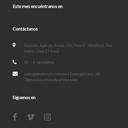
Este mes encuéntranos en
Contáctanos
Avenida Juan de Arona 755, Piso 5 - WeWork, San
Isidro, Lima 27 Perú
51 – 1 –6196900
sales@limatours.com.pe | Emergencies: 24-
7@masiyourtravelpartner.com
Síguenos en