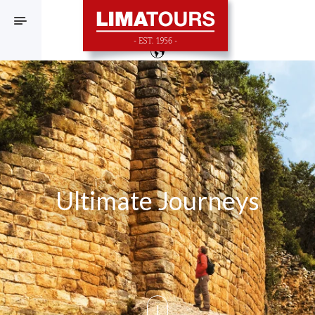
F
Ultimate Journeys