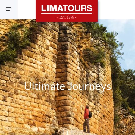
F
Ultimate Journeys