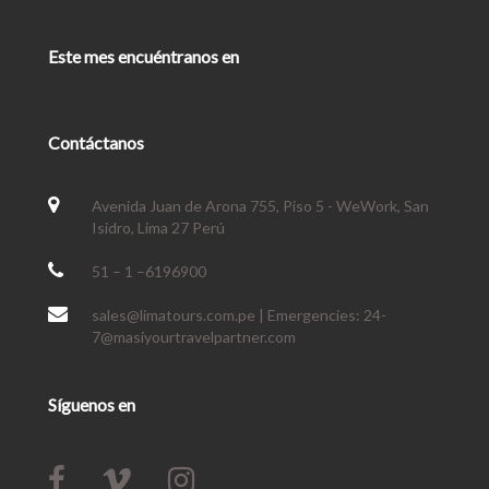
Este mes encuéntranos en
Contáctanos
Avenida Juan de Arona 755, Piso 5 - WeWork, San
Isidro, Lima 27 Perú
51 – 1 –6196900
sales@limatours.com.pe | Emergencies: 24-
7@masiyourtravelpartner.com
Síguenos en