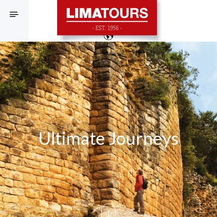
F
Ultimate Journeys