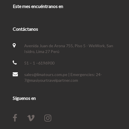
Este mes encuéntranos en
Contáctanos
Avenida Juan de Arona 755, Piso 5 - WeWork, San
Isidro, Lima 27 Perú
51 – 1 –6196900
sales@limatours.com.pe | Emergencies: 24-
7@masiyourtravelpartner.com
Síguenos en