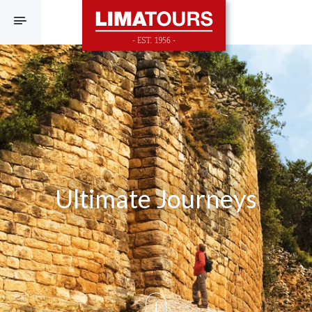
F
Ultimate Journeys