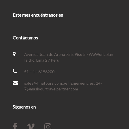
Este mes encuéntranos en
Contáctanos
Avenida Juan de Arona 755, Piso 5 - WeWork, San
Isidro, Lima 27 Perú
51 – 1 –6196900
sales@limatours.com.pe | Emergencies: 24-
7@masiyourtravelpartner.com
Síguenos en