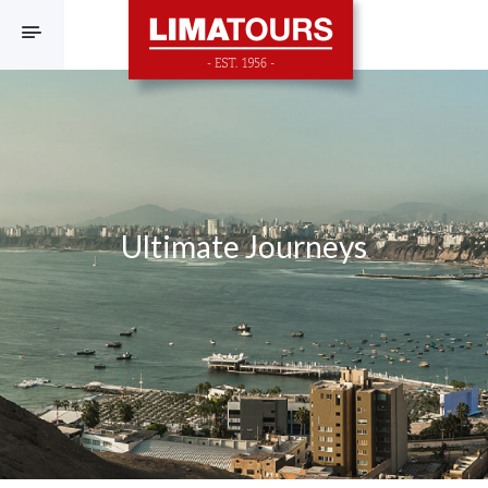
F
Ultimate Journeys