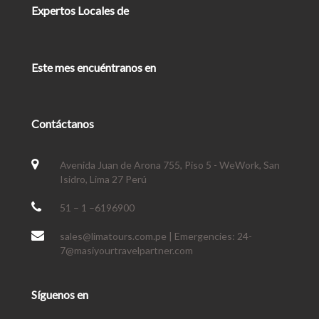
Expertos Locales de
Este mes encuéntranos en
Contáctanos
Avenida Juan de Arona 755, Piso 5 - WeWork, San
Isidro, Lima 27 Perú
51 – 1 –6196900
sales@limatours.com.pe | Emergencies: 24-
7@masiyourtravelpartner.com
Síguenos en